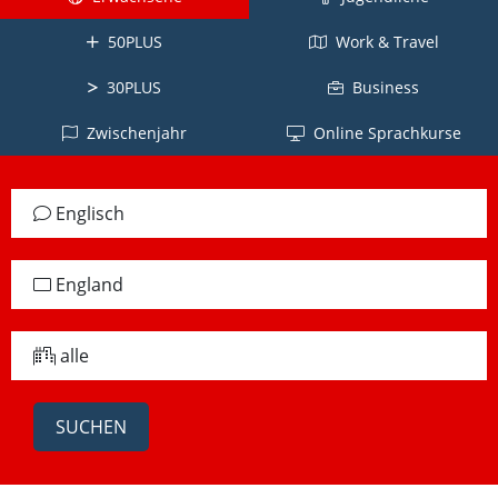
Kuba
Kanada
Tahiti
Brasilien
Ecuador
50PLUS
Work & Travel
Neuseeland
La
Deutsch
Réunion
Kolumbien
Südafrika
Deutschland
30PLUS
Business
Belgien
Dominikanische
Irland
Japanisch
Zwischenjahr
Online Sprachkurse
Republik
Arabisch
Schottland
Japan
Chile
Jordanien
Jamaika
Vietnamesisch
Englisch
Peru
Türkisch
alle
Vietnam
Panama
Länder
Türkei
Russisch
England
alle
Griechisch
Lettland
Länder
Griechenland
alle
Chinesisch
China
Taiwan
Koreanisch