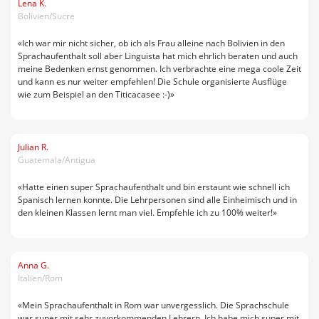
Lena K.
Bolivien/Sucre
«Ich war mir nicht sicher, ob ich als Frau alleine nach Bolivien in den
Sprachaufenthalt soll aber Linguista hat mich ehrlich beraten und auch
meine Bedenken ernst genommen. Ich verbrachte eine mega coole Zeit
und kann es nur weiter empfehlen! Die Schule organisierte Ausflüge
wie zum Beispiel an den Titicacasee :-)»
Julian R.
Guatemala/Antigua
«Hatte einen super Sprachaufenthalt und bin erstaunt wie schnell ich
Spanisch lernen konnte. Die Lehrpersonen sind alle Einheimisch und in
den kleinen Klassen lernt man viel. Empfehle ich zu 100% weiter!»
Anna G.
Italien/Rom
«Mein Sprachaufenthalt in Rom war unvergesslich. Die Sprachschule
war super mit sehr zuvorkommenden Lehrern. Ich habe mich super mit